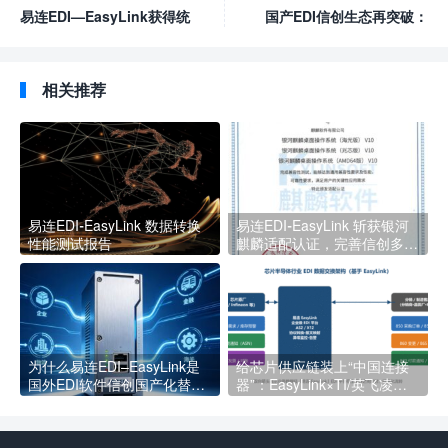
易连EDI—EasyLink获得统
国产EDI信创生态再突破：
信UOS适配认证：以自主之
易连EDI-EasyLink顺利通
力，筑牢信创数据交换底座
过openEuler官方兼容性技
术测评
相关推荐
易连EDI-EasyLink 数据转换
易连EDI-EasyLink 斩获银河
性能测试报告
麒麟适配认证，完善信创多系
统生态布局
为什么易连EDI–EasyLink是
给芯片供应链装上“中国连接
国外EDI软件信创国产化替代
器”：EasyLink×TI/英飞凌对
的最佳选择？
接案例