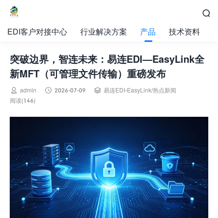

EDI客户对接中心
行业解决方案
产品
技术资料
突破边界，智连未来：易连EDI—EasyLink全
新MFT（可管理文件传输）重磅发布



admin
2026-07-09
易连EDI-EasyLink
/
热点新闻
阅读(146)