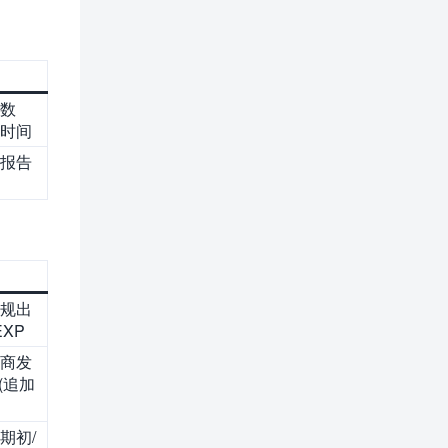
数
时间
报告
规出
EXP
商发
T(追加
期初/