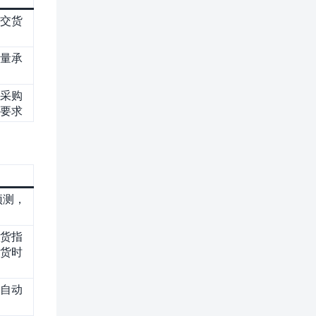
交货
量承
采购
要求
预测，
货指
货时
自动