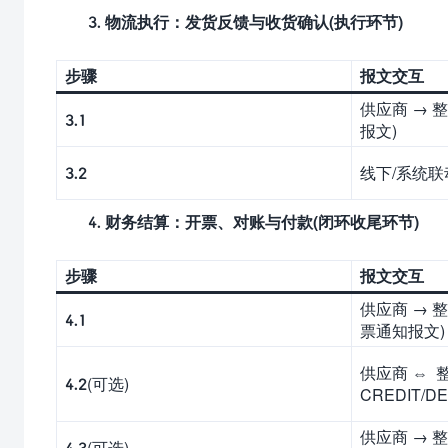
3.
物流执行：发货反馈与收货确认(执行环节)
步骤
报文交互
供应商 → 
3.1
报文)
3.2
线下/系统联
4.
财务结算：开票、对账与付款(闭环收尾环节)
步骤
报文交互
供应商 → 整
4.1
票通知报文)
供应商 ⇔ 
4.2(可选)
CREDIT/D
供应商 → 
4.3(可选)