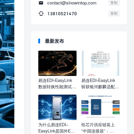

contact@sinowintop.com
复制

13810521470
复制
最新发布
易连EDI-EasyLink
易连EDI-EasyLink
数据转换性能测试报
斩获银河麒麟适配认
告
证，完善信创多系统
生态布局
为什么易连EDI–
给芯片供应链装上
EasyLink是国外EDI
“中国连接器”：