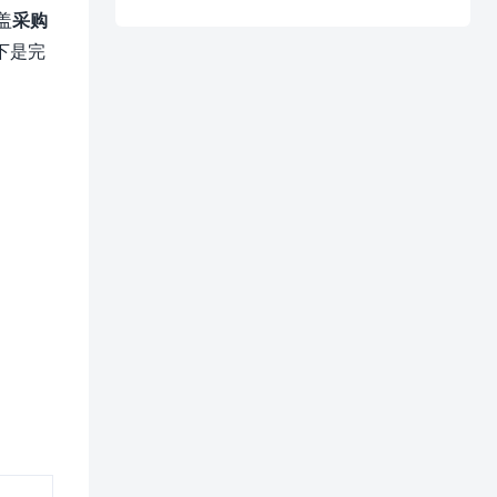
软件信创国产化替代
EasyLink×TI/英飞凌
盖
采购
的最佳选择？
对接案例
下是完