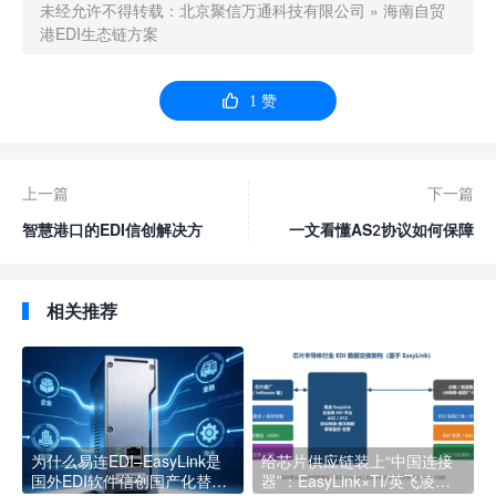
未经允许不得转载：
北京聚信万通科技有限公司
»
海南自贸
港EDI生态链方案

1
赞
上一篇
下一篇
智慧港口的EDI信创解决方
一文看懂AS2协议如何保障
案
数据传输安全
相关推荐
为什么易连EDI–EasyLink是
给芯片供应链装上“中国连接
国外EDI软件信创国产化替代
器”：EasyLink×TI/英飞凌对