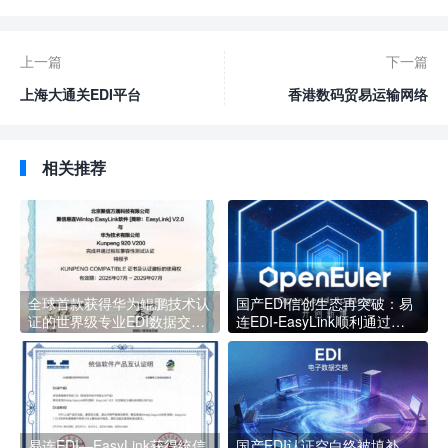
上一篇
下一篇
上海大通关EDI平台
香港数码贸易运输网络
（2001）
DTTN EDI平台（2005）
相关推荐
全球首款获得华为鲲鹏技术认
国产EDI信创生态再突破：易
证的世界级专业EDI数据交换
连EDI-EasyLink顺利通过
软件
openEuler官方兼容性技术测
评
易连EDI—EasyLink获得统信
国产EDI认证空白终被填补，