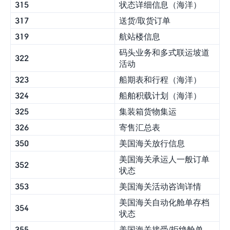
315
状态详细信息（海洋）
317
送货/取货订单
319
航站楼信息
码头业务和多式联运坡道
322
活动
323
船期表和行程（海洋）
324
船舶积载计划（海洋）
325
集装箱货物集运
326
寄售汇总表
350
美国海关放行信息
美国海关承运人一般订单
352
状态
353
美国海关活动咨询详情
美国海关自动化舱单存档
354
状态
355
美国海关接受/拒绝舱单