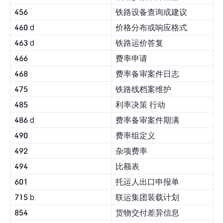
456
铁路设备查询或建议
460 d
价格分布或响应格式
463 d
铁路运价答复
466
费率申请
468
费率备审案件日志
475
铁路线档案维护
485
利率决策 行动
486 d
费率备审案件期满
490
费率组定义
492
杂项费率
494
比额表
601
托运人出口申报单
715 b
联运集团装载计划
854
货物交付差异信息