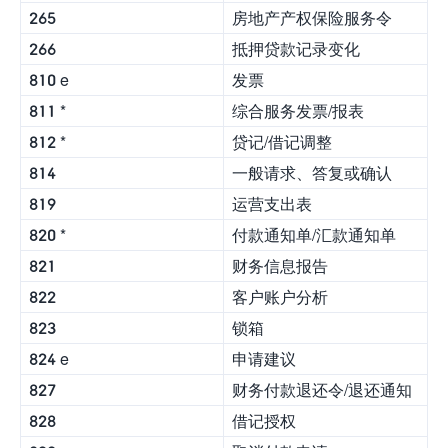
265
房地产产权保险服务令
266
抵押贷款记录变化
810 e
发票
811 *
综合服务发票/报表
812 *
贷记/借记调整
814
一般请求、答复或确认
819
运营支出表
820 *
付款通知单/汇款通知单
821
财务信息报告
822
客户账户分析
823
锁箱
824 e
申请建议
827
财务付款退还令/退还通知
828
借记授权