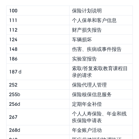
100
保险计划说明
111
个人保单和客户信息
112
财产损失报告
124
车辆损坏
148
伤害、疾病或事件报告
186
实验室报告
索取/答复索取教育课程目
187 d
录的请求
252
保险代理人管理
255b
保险核保信息服务
256d
定期年金补偿
个人人寿保险、年金和残
267
疾保险申请表
268d
年金账户活动