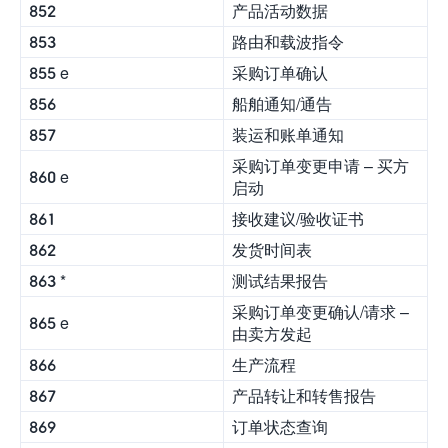
852
产品活动数据
853
路由和载波指令
855 e
采购订单确认
856
船舶通知/通告
857
装运和账单通知
采购订单变更申请 – 买方
860 e
启动
861
接收建议/验收证书
862
发货时间表
863 *
测试结果报告
采购订单变更确认/请求 –
865 e
由卖方发起
866
生产流程
867
产品转让和转售报告
869
订单状态查询