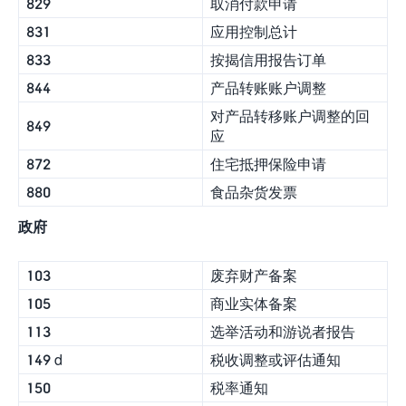
829
取消付款申请
831
应用控制总计
833
按揭信用报告订单
844
产品转账账户调整
对产品转移账户调整的回
849
应
872
住宅抵押保险申请
880
食品杂货发票
政府
103
废弃财产备案
105
商业实体备案
113
选举活动和游说者报告
149 d
税收调整或评估通知
150
税率通知