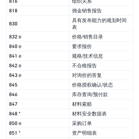
816
组织关系
818
佣金销售报告
具有发布能力的规划时间
830
表
832 e
价格/销售目录
840 e
要求报价
841 e
规格/技术信息
842 e
不合格报告
843 e
对询价的答复
845
价格授权确认/状态
846
库存查询/预付款
847
材料索赔
848 *
材料安全数据表
850 e
采购订单
851 *
资产明细表